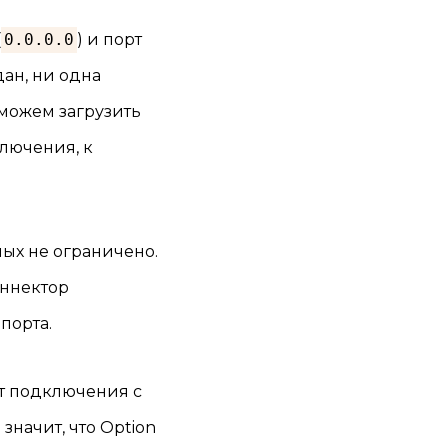
(
0.0.0.0
) и порт
дан, ни одна
 можем загрузить
ключения, к
ых не ограничено.
оннектор
порта.
ет подключения с
значит, что Option