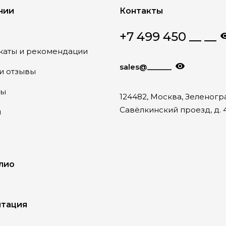
нии
Контакты
+7 499 450 __ __
каты и рекомендации
sales@______
и отзывы
ты
124482, Москва, Зеленогр
Савёлкинский проезд, д. 4
и
лио
тация