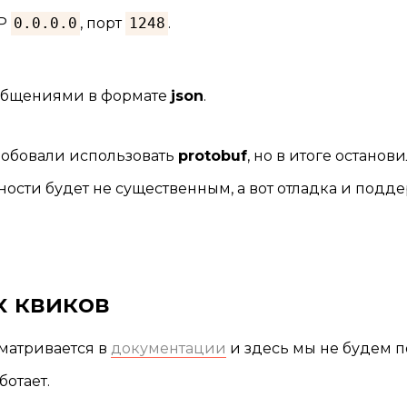
IP
0.0.0.0
, порт
1248
.
ообщениями в формате
json
.
робовали использовать
protobuf
, но в итоге остановил
ости будет не существенным, а вот отладка и подд
 квиков
матривается в
документации
и здесь мы не будем п
ботает.