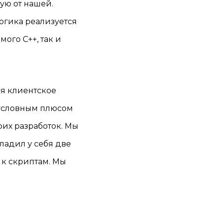
ую от нашей.
логика реализуется
мого C++, так и
ся клиентское
зусловным плюсом
оих разработок. Мы
ладил у себя две
 к скриптам. Мы