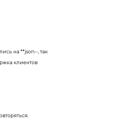
ись на **json--, так
ержка клиентов
овторяться.