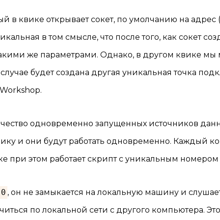
й в квике открывает сокет, по умолчанию на адрес 
кальная в том смысле, что после того, как сокет соз
такими же параметрами. Однако, в другом квике мы
случае будет создана другая уникальная точка под
Workshop.
ичество одновременно запущенных источников данн
ику и они будут работать одновременно. Каждый к
ке при этом работает скрипт с уникальным номером 
.0
, он не замыкается на локальную машину и слуша
иться по локальной сети с другого компьютера. Это 