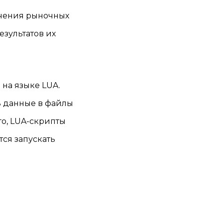
учения рыночных
езультатов их
 на языке LUA.
ть данные в файлы
го, LUA-скрипты
тся запускать