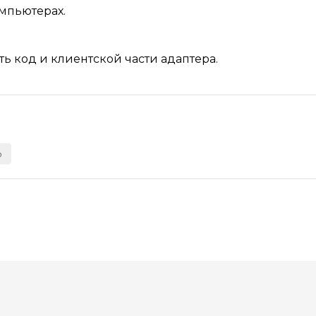
омпьютерах.
ь код и клиентской части адаптера.
p