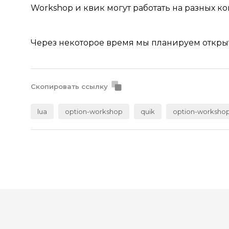
Workshop и квик могут работать на разных к
Через некоторое время мы планируем открыт
Скопировать ссылку
lua
option-workshop
quik
option-worksho