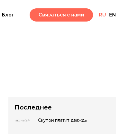
Блог
Связаться с нами
RU
EN
Последнее
Скупой платит дважды
июнь 24