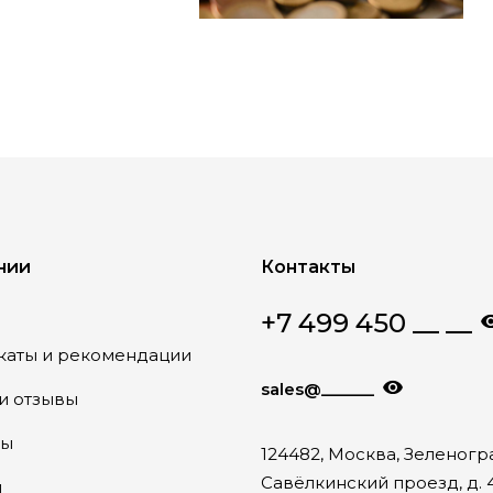
нии
Контакты
+7 499 450 __ __
каты и рекомендации
sales@______
и отзывы
ты
124482, Москва, Зеленогр
Савёлкинский проезд, д. 4
и